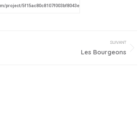
com/project/5f15ac80c8107f003bf8043e
SUIVANT
Projets
Les Bourgeons
similaires