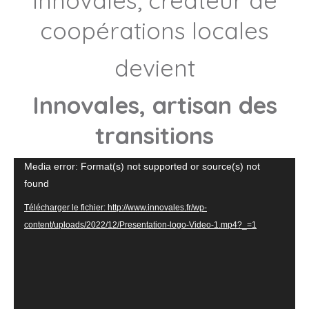
Innovales, créateur de
coopérations locales
devient
Innovales, artisan des
transitions
Lecteur
Media error: Format(s) not supported or source(s) not
vidéo
found
Télécharger le fichier: http://www.innovales.fr/wp-
content/uploads/2022/12/Presentation-logo-Video-1.mp4?_=1