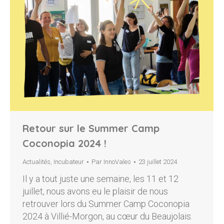
Retour sur le Summer Camp
Coconopia 2024 !
Actualités
,
Incubateur
Par
InnoVales
23 juillet 2024
Il y a tout juste une semaine, les 11 et 12
juillet, nous avons eu le plaisir de nous
retrouver lors du Summer Camp Coconopia
2024 à Villié-Morgon, au cœur du Beaujolais.