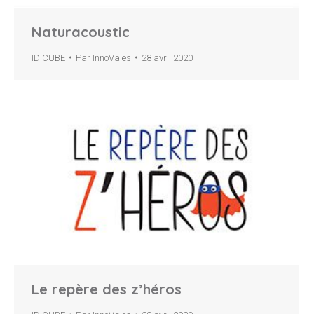
Naturacoustic
ID CUBE
Par
InnoVales
28 avril 2020
Le repère des z’héros