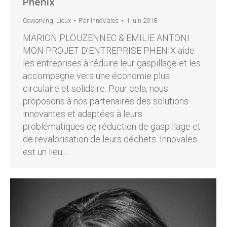
Phenix
Coworking
,
Lieux
Par
InnoVales
1 juin 2018
MARION PLOUZENNEC & EMILIE ANTONI
MON PROJET D’ENTREPRISE PHENIX aide
les entreprises à réduire leur gaspillage et les
accompagne vers une économie plus
circulaire et solidaire. Pour cela, nous
proposons à nos partenaires des solutions
innovantes et adaptées à leurs
problématiques de réduction de gaspillage et
de revalorisation de leurs déchets. Innovales
est un lieu…