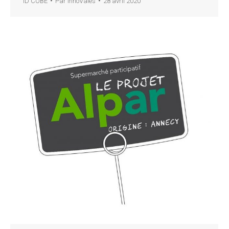
ID CUBE
Par
InnoVales
28 avril 2020