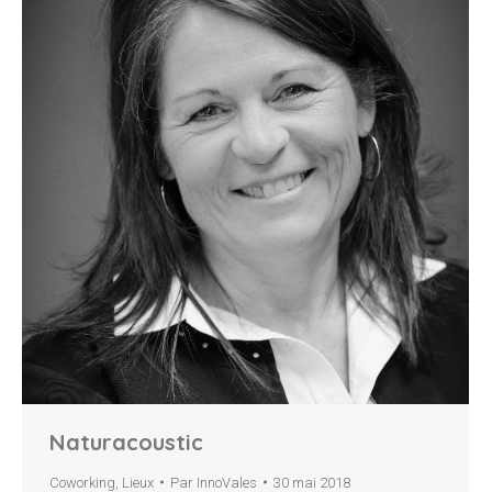
Naturacoustic
Coworking
,
Lieux
Par
InnoVales
30 mai 2018