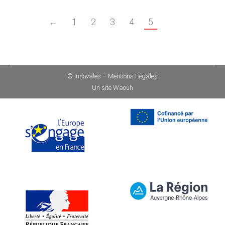
←
1
2
3
4
5
© Innovales –
Mentions Légales
Un site
Waouh