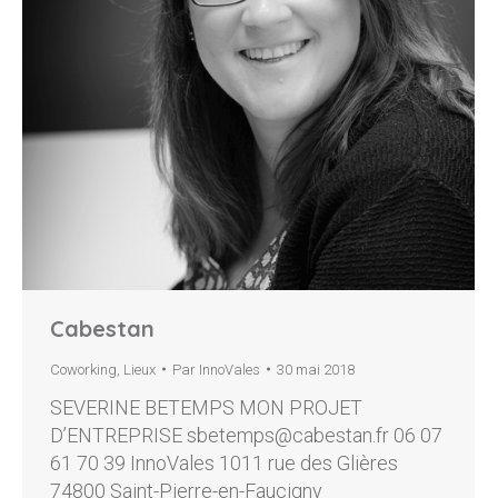
Cabestan
Coworking
,
Lieux
Par
InnoVales
30 mai 2018
SEVERINE BETEMPS MON PROJET
D’ENTREPRISE sbetemps@cabestan.fr 06 07
61 70 39 InnoVales 1011 rue des Glières
74800 Saint-Pierre-en-Faucigny