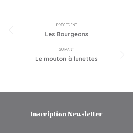
Navigation
PRÉCÉDENT
de
Onglet
Les Bourgeons
précédent
commentaire
SUIVANT
Projets
Le mouton à lunettes
similaires
Inscription Newsletter