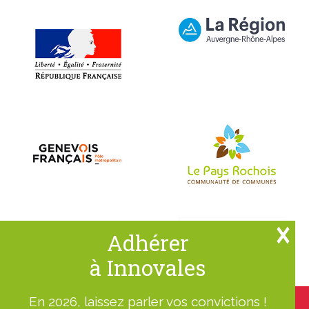
Adhérer
à Innovales
En 2026, laissez parler vos convictions !
Nous utilisons des cookies pour vous garantir la meilleure