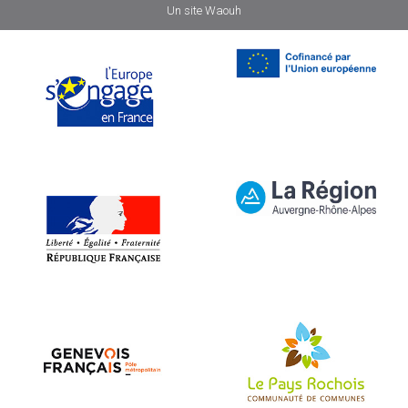
Un site
Waouh