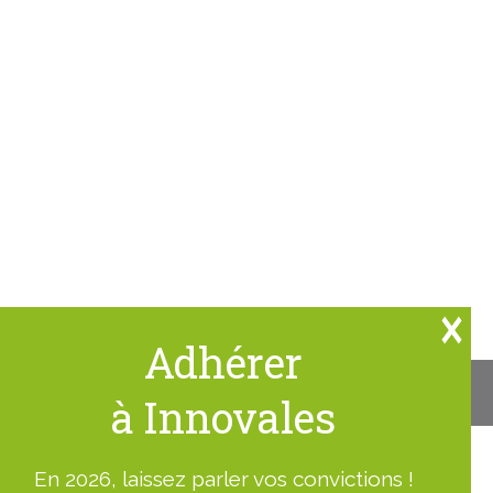
Adhérer
Un site
Waouh
à Innovales
En 2026, laissez parler vos convictions !