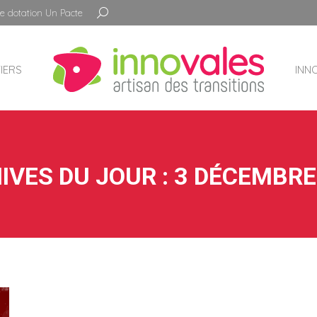
Recherche
e dotation Un Pacte
:
IERS
INN
IVES DU JOUR :
3 DÉCEMBRE