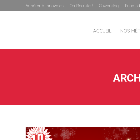
Adhérer à Innovales
On Recrute !
Coworking
Fonds d
ACCUEIL
NOS MÉT
ARCH