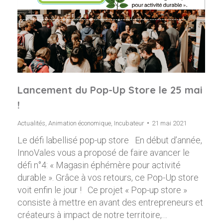
Lancement du Pop-Up Store le 25 mai
!
Actualités
,
Animation économique
,
Incubateur
21 mai 2021
Le défi labellisé pop-up store En début d’année,
InnoVales vous a proposé de faire avancer le
défi n°4: « Magasin éphémère pour activité
durable ». Grâce à vos retours, ce Pop-Up store
voit enfin le jour ! Ce projet « Pop-up store »
consiste à mettre en avant des entrepreneurs et
créateurs à impact de notre territoire,…