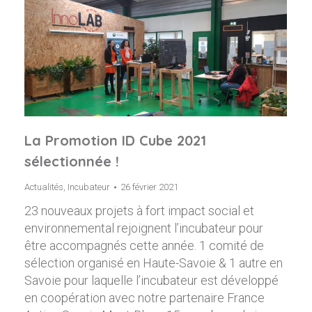
La Promotion ID Cube 2021
sélectionnée !
Actualités
,
Incubateur
26 février 2021
23 nouveaux projets à fort impact social et
environnemental rejoignent l’incubateur pour
être accompagnés cette année. 1 comité de
sélection organisé en Haute-Savoie & 1 autre en
Savoie pour laquelle l’incubateur est développé
en coopération avec notre partenaire France