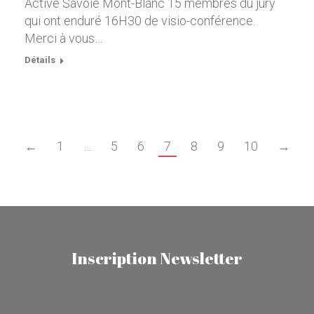
Active Savoie Mont-Blanc 15 membres du jury
qui ont enduré 16H30 de visio-conférence.
Merci à vous…
Détails
←
1
…
5
6
7
8
9
10
→
Inscription Newsletter