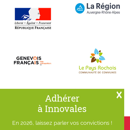
Adhérer
à Innovales
En 2026, laissez parler vos convictions !
Nous utilisons des cookies pour vous garantir la meilleure
expérience sur notre site. Si vous continuez à utiliser ce