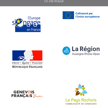
Un site
Waouh